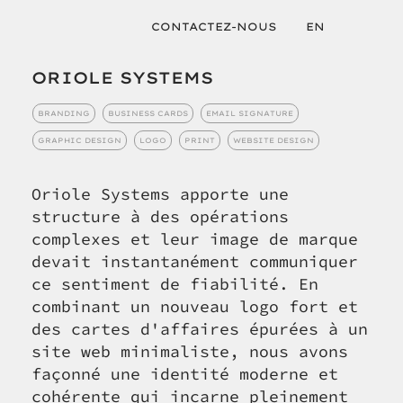
CONTACTEZ-NOUS
EN
ORIOLE SYSTEMS
BRANDING
BUSINESS CARDS
EMAIL SIGNATURE
GRAPHIC DESIGN
LOGO
PRINT
WEBSITE DESIGN
Oriole Systems apporte une
structure à des opérations
complexes et leur image de marque
devait instantanément communiquer
ce sentiment de fiabilité. En
combinant un nouveau logo fort et
des cartes d'affaires épurées à un
site web minimaliste, nous avons
façonné une identité moderne et
cohérente qui incarne pleinement